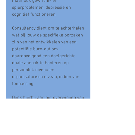
maar ook gewricht- en
spierproblemen, depressie en
cognitief functioneren.
Consultancy dient om te achterhalen
wat bij jouw de specifieke oorzaken
zijn van het ontwikkelen van een
potentiële burn-out om
daaropvolgend een doelgerichte
duale aanpak te hanteren op
persoonlijk niveau en
organisatorisch niveau, indien van
toepassing.
Denk hierbij aan het overwinnen van
faalangst, bevorderen van
assertiviteit, omgaan met
perfectionistische tendensen
en kritieke levensgebeurtenissen,
het reduceren van depressieve