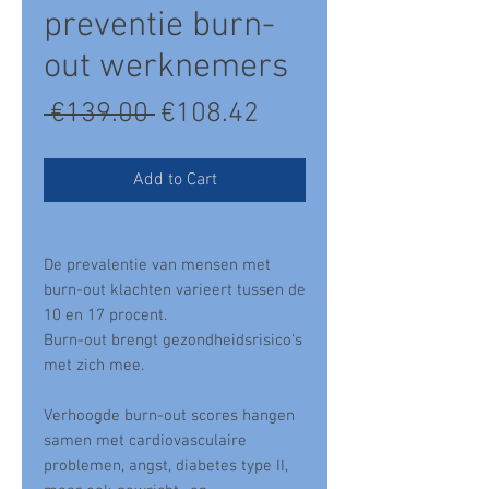
Γ
preventie burn-
out werknemers
Regular
Sale
 €139.00 
€108.42
Price
Price
Add to Cart
De prevalentie van mensen met
burn-out klachten varieert tussen de
10 en 17 procent.
Burn-out brengt gezondheidsrisico's
met zich mee.
Verhoogde burn-out scores hangen
samen met cardiovasculaire
problemen, angst, diabetes type II,