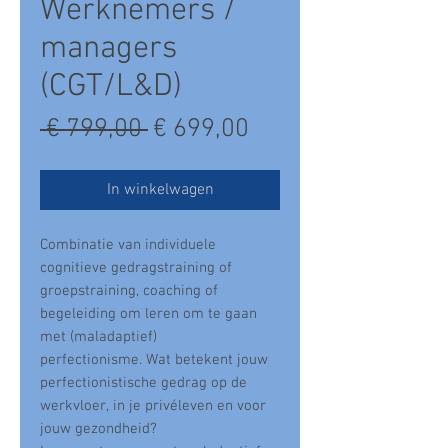
Γ
Werknemers /
managers
(CGT/L&D)
Normale
Verkoopprijs
 € 799,00 
€ 699,00
prijs
In winkelwagen
Combinatie van individuele
cognitieve gedragstraining of
groepstraining, coaching of
begeleiding om leren om te gaan
met (maladaptief)
perfectionisme. Wat betekent jouw
perfectionistische gedrag op de
werkvloer, in je privéleven en voor
jouw gezondheid?