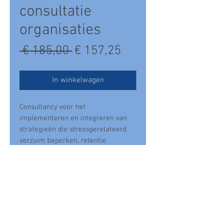
consultatie
organisaties
Normale
Verkoopprijs
 € 185,00 
€ 157,25
prijs
In winkelwagen
Consultancy voor het
implementeren en integreren van
strategieën die stressgerelateerd
verzuim beperken, retentie
stabiliseren, werkgeluk bevordert
een gezonde bedrijfscultuur schept
en productiviteit stimuleert.
De methodieken zijn klinische
bewezen en getest op effectiviteit.