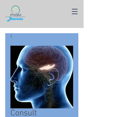
Γ
Consult