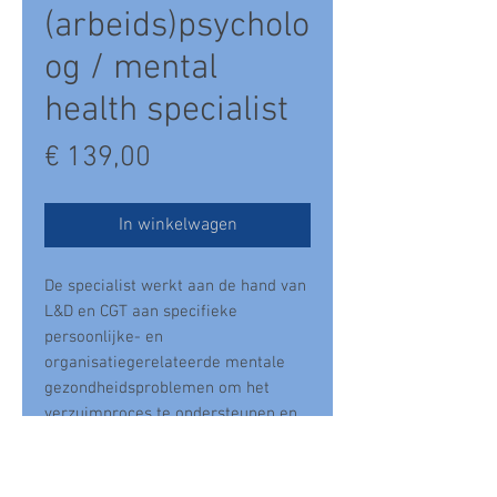
(arbeids)psycholo
og / mental
health specialist
Prijs
€ 139,00
In winkelwagen
De specialist werkt aan de hand van
L&D en CGT aan specifieke
persoonlijke- en
organisatiegerelateerde mentale
gezondheidsproblemen om het
verzuimproces te ondersteunen en
diepere oorzaken te achterhalen,
zowel curatief als preventief.