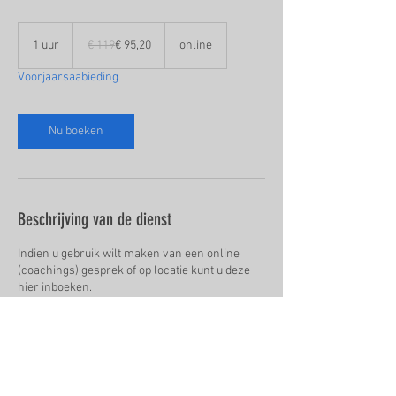
119
euro
1 uur
1
€ 119
€ 95,20
online
u
Voorjaarsaabieding
u
Nu boeken
Beschrijving van de dienst
Indien u gebruik wilt maken van een online
(coachings) gesprek of op locatie kunt u deze
hier inboeken.
Contactgegevens