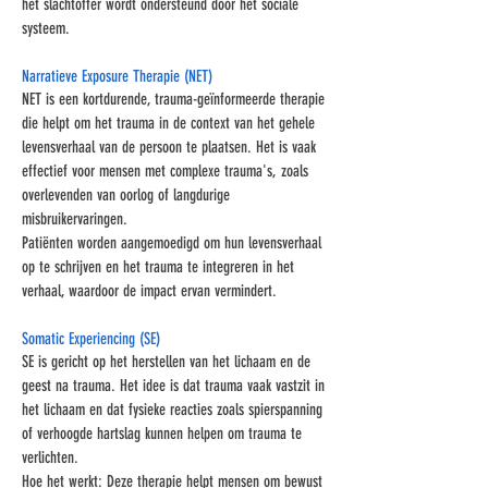
het slachtoffer wordt ondersteund door het sociale
systeem.
Narratieve Exposure Therapie (NET)
NET is een kortdurende, trauma-geïnformeerde therapie
die helpt om het trauma in de context van het gehele
levensverhaal van de persoon te plaatsen. Het is vaak
effectief voor mensen met complexe trauma's, zoals
overlevenden van oorlog of langdurige
misbruikervaringen.
Patiënten worden aangemoedigd om hun levensverhaal
op te schrijven en het trauma te integreren in het
verhaal, waardoor de impact ervan vermindert.
Somatic Experiencing (SE)
SE is gericht op het herstellen van het lichaam en de
geest na trauma. Het idee is dat trauma vaak vastzit in
het lichaam en dat fysieke reacties zoals spierspanning
of verhoogde hartslag kunnen helpen om trauma te
verlichten.
Hoe het werkt: Deze therapie helpt mensen om bewust