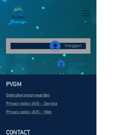
Γ
Inloggen
Inloggen
PVGM
Gebruikersvoorwaarden
Privacy policy AVG - Service
Privacy policy AVG - Web
CONTACT