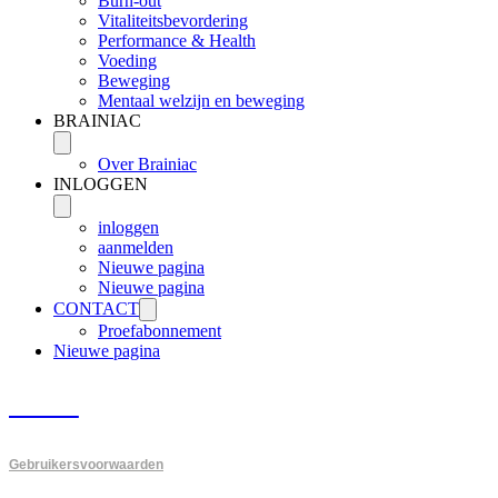
Burn-out
Vitaliteitsbevordering
Performance & Health
Voeding
Beweging
Mentaal welzijn en beweging
BRAINIAC
Over Brainiac
INLOGGEN
inloggen
aanmelden
Nieuwe pagina
Nieuwe pagina
CONTACT
Proefabonnement
Nieuwe pagina
PVGM
Gebruikersvoorwaarden