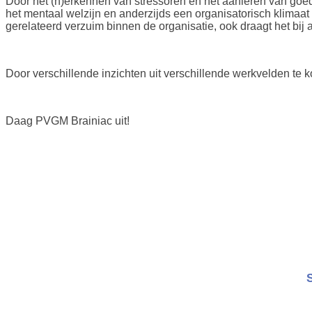
Door het (h)erkennen van stressoren en het aanleren van goede
het mentaal welzijn en anderzijds een organisatorisch klimaat
gerelateerd verzuim binnen de organisatie, ook draagt het bij
Door verschillende inzichten uit verschillende werkvelden te 
Daag PVGM Brainiac uit!
S