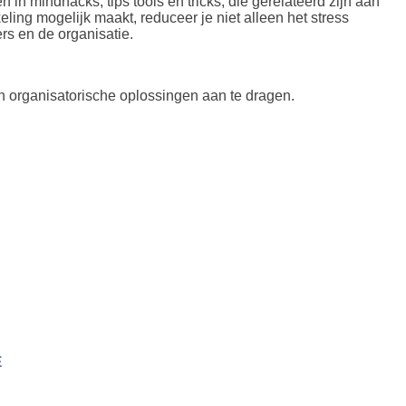
n mindhacks, tips tools en tricks, die gerelateerd zijn aan
ling mogelijk maakt, reduceer je niet alleen het stress
rs en de organisatie.
en organisatorische oplossingen aan te dragen.
E