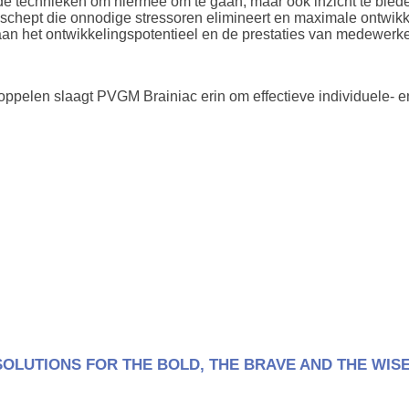
 technieken om hiermee om te gaan, maar ook inzicht te bieden i
 schept die onnodige stressoren elimineert en maximale ontwikke
 aan het ontwikkelingspotentieel en de prestaties van medewerke
koppelen slaagt PVGM Brainiac erin om effectieve individuele- 
OLUTIONS FOR THE BOLD, THE BRAVE AND THE WIS