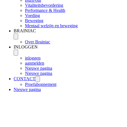
Burn-out
Vitaliteitsbevordering
Performance & Health
Voeding
Beweging
Mentaal welzijn en beweging
BRAINIAC
Over Brainiac
INLOGGEN
inloggen
aanmelden
Nieuwe pagina
Nieuwe pagina
CONTACT
Proefabonnement
Nieuwe pagina