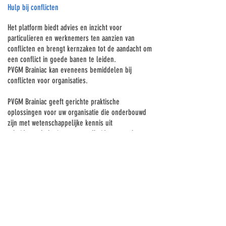
Hulp bij conflicten
Het platform biedt advies en inzicht voor
particulieren en werknemers ten aanzien van
conflicten en brengt kernzaken tot de aandacht om
een conflict in goede banen te leiden.
PVGM Brainiac kan eveneens bemiddelen bij
conflicten voor organisaties.
PVGM Brainiac geeft gerichte praktische
oplossingen voor uw organisatie die onderbouwd
zijn met wetenschappelijke kennis uit
arbeidspsychologie en gezondheidswetenschappen
en andere disciplines, om een zodanige werksfeer
te scheppen dat conflicten minder vaak voorkomen
of opgelost worden.
Referenties
Glasø, L., Matthiesen, S. B., Nielsen, M. B., & Einarsen, S. (2007). Do
victims of workplace bullying portray a general personality victim
profile? Scandinavian Journal of Psychology, 48(4), 313–319.