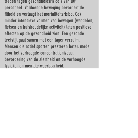
treden tegen gezondheidsrisico's van uw
personeel. Voldoende beweging bevordert de
fitheid en verlaagt het mortaliteitsrisico. Ook
minder intensieve vormen van bewegen (wandelen,
fietsen en huishoudelijke activiteit) laten positieve
effecten op de gezondheid zien. Een gezonde
leefstijl gaat samen met een lager verzuim.
Mensen die actief sporten presteren beter, mede
door het verhoogde concentratieniveau,
bevordering van de alertheid en de verhoogde
fysieke- en mentale weerbaarheid.
Online training en corporate wellness
Het online learning & development - performance
& mental health platform voor werknemers
stimuleert medewerkers om (weer) actief aan de
slag te gaan met leefstijlaspecten, waaronder
bewegen. Naast alle andere modules waar
uitgebreid aandacht aan wordt besteed, is dit facet
ook in in het platform verwerkt!
De leefstijl module is onderdeel van de corporate