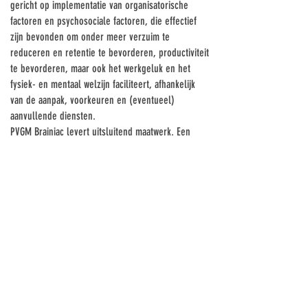
gericht op implementatie van organisatorische
factoren en psychosociale factoren, die effectief
zijn bevonden om onder meer verzuim te
reduceren en retentie te bevorderen, productiviteit
te bevorderen, maar ook het werkgeluk en het
fysiek- en mentaal welzijn faciliteert, afhankelijk
van de aanpak, voorkeuren en (eventueel)
aanvullende diensten.
PVGM Brainiac levert uitsluitend maatwerk. Een
aangemeten maatpak aansluitend op de specifieke
eisen, behoeftes en kenmerken van jouw
organisatie levert vaak het beste resultaat op. Daag
PVGM Brainiac uit!
SOLUTIONS FOR THE BOLD, THE BRAVE
AND THE WISE