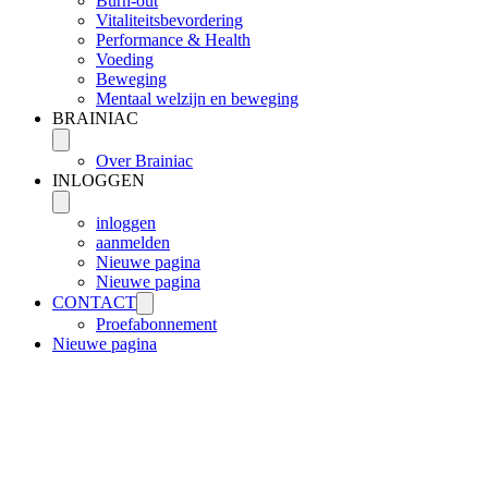
Burn-out
Vitaliteitsbevordering
Performance & Health
Voeding
Beweging
Mentaal welzijn en beweging
BRAINIAC
Over Brainiac
INLOGGEN
inloggen
aanmelden
Nieuwe pagina
Nieuwe pagina
CONTACT
Proefabonnement
Nieuwe pagina