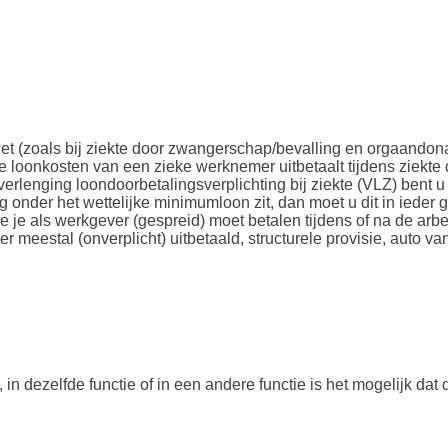
t (zoals bij ziekte door zwangerschap/bevalling en orgaandonat
 loonkosten van een zieke werknemer uitbetaalt tijdens ziekte
erlenging loondoorbetalingsverplichting bij ziekte (VLZ) bent 
rag onder het wettelijke minimumloon zit, dan moet u dit in iede
 je als werkgever (gespreid) moet betalen tijdens of na de arb
meestal (onverplicht) uitbetaald, structurele provisie, auto va
in dezelfde functie of in een andere functie is het mogelijk dat