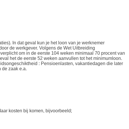
ies). In dat geval kun je het loon van je werknemer
 door de werkgever. Volgens de Wet Uitbreiding
u verplicht om in de eerste 104 weken minimaal 70 procent van
r geval het de eerste 52 weken aanvullen tot het minimumloon.
eidsongeschiktheid : Pensioenlasten, vakantiedagen die later
n de zaak e.a.
 daar kosten bij komen, bijvoorbeeld;