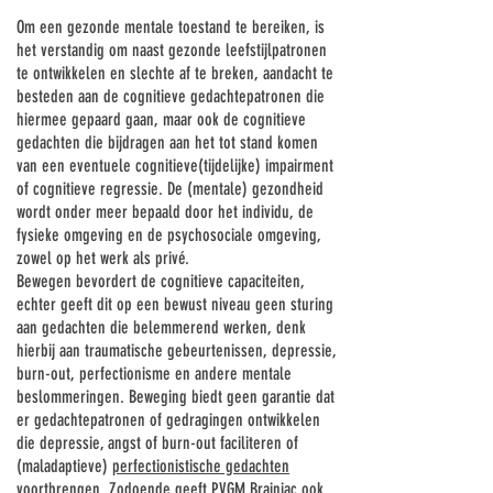
Om een gezonde mentale toestand te bereiken, is
het verstandig om naast gezonde leefstijlpatronen
te ontwikkelen en slechte af te breken, aandacht te
besteden aan de cognitieve gedachtepatronen die
hiermee gepaard gaan, maar ook de cognitieve
gedachten die bijdragen aan het tot stand komen
van een eventuele cognitieve(tijdelijke) impairment
of cognitieve regressie. De (mentale) gezondheid
wordt onder meer bepaald door het individu, de
fysieke omgeving en de psychosociale omgeving,
zowel op het werk als privé.
Bewegen bevordert de cognitieve capaciteiten,
echter geeft dit op een bewust niveau geen sturing
aan gedachten die belemmerend werken, denk
hierbij aan traumatische gebeurtenissen, depressie,
burn-out, perfectionisme en andere mentale
beslommeringen. Beweging biedt geen garantie dat
er gedachtepatronen of gedragingen ontwikkelen
die depressie, angst of burn-out faciliteren of
(maladaptieve)
perfectionistische gedachten
voortbrengen. Zodoende geeft PVGM Brainiac ook