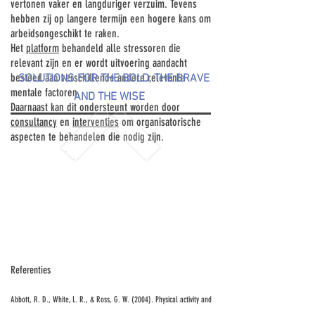
vertonen vaker en langduriger verzuim. Tevens
hebben zij op langere termijn een hogere kans om
arbeidsongeschikt te raken.
Het
platform
behandeld alle stressoren die
relevant zijn en er wordt uitvoering aandacht
besteed aan verschillende andere relevante
SOLUTIONS FOR THE BOLD, THE BRAVE
mentale factoren.
AND THE WISE
Daarnaast kan dit ondersteunt worden door
consultancy
en
interventies
om organisatorische
aspecten te behandelen die nodig zijn.
Referenties
Abbott, R. D., White, L. R., & Ross, G. W. (2004). Physical activity and
physical performance in elderly men and women: A longitudinal