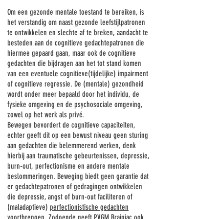
Om een gezonde mentale toestand te bereiken, is
het verstandig om naast gezonde leefstijlpatronen
te ontwikkelen en slechte af te breken, aandacht te
besteden aan de cognitieve gedachtepatronen die
hiermee gepaard gaan, maar ook de cognitieve
gedachten die bijdragen aan het tot stand komen
van een eventuele cognitieve(tijdelijke) impairment
of cognitieve regressie. De (mentale) gezondheid
wordt onder meer bepaald door het individu, de
fysieke omgeving en de psychosociale omgeving,
zowel op het werk als privé.
Bewegen bevordert de cognitieve capaciteiten,
echter geeft dit op een bewust niveau geen sturing
aan gedachten die belemmerend werken, denk
hierbij aan traumatische gebeurtenissen, depressie,
burn-out, perfectionisme en andere mentale
beslommeringen. Beweging biedt geen garantie dat
er gedachtepatronen of gedragingen ontwikkelen
die depressie, angst of burn-out faciliteren of
(maladaptieve)
perfectionistische gedachten
voortbrengen. Zodoende geeft PVGM Brainiac ook