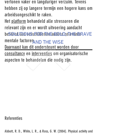
vertonen vaker en langduriger verzuim. Tevens
hebben zij op langere termijn een hogere kans om
arbeidsongeschikt te raken.
Het
platform
behandeld alle stressoren die
relevant zijn en er wordt uitvoering aandacht
besteed aan verschillende andere relevante
SOLUTIONS FOR THE BOLD, THE BRAVE
mentale factoren.
AND THE WISE
Daarnaast kan dit ondersteunt worden door
consultancy
en
interventies
om organisatorische
aspecten te behandelen die nodig zijn.
Referenties
Abbott, R. D., White, L. R., & Ross, G. W. (2004). Physical activity and
physical performance in elderly men and women: A longitudinal