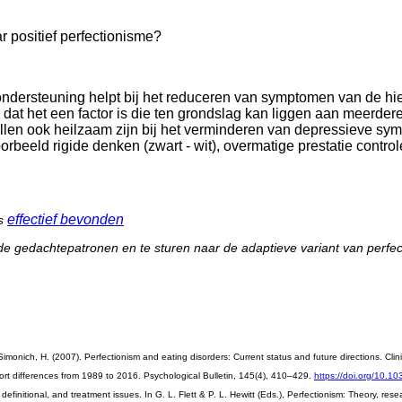
r positief perfectionisme?
ondersteuning helpt bij het reduceren van symptomen van de h
en dat het een factor is die ten grondslag kan liggen aan meer
llen ook heilzaam zijn bij het verminderen van depressieve sym
orbeeld rigide denken (zwart - wit), overmatige prestatie contr
effectief bevonden
s
de gedachtepatronen en te sturen naar de adaptieve variant van perfec
 & Simonich, H. (2007). Perfectionism and eating disorders: Current status and future directions. C
cohort differences from 1989 to 2016. Psychological Bulletin, 145(4), 410–429.
https://doi.org/10.1
, definitional, and treatment issues. In G. L. Flett & P. L. Hewitt (Eds.), Perfectionism: Theory, r