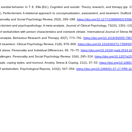
nd suicidal behavior. In T. E. Ellis (Ed.), Cognition and suicide: Theory, research, and therapy (pp
2017). Perfectionism: A relational approach to conceptualization, assessment, and treatment. Guilford
Personality and Social Psychology Review, 20(3), 269–288.
https://doi.org/10.1177/108886831559
fectionism and psychopathology: A meta-analysis. Journal of Clinical Psychology, 73(10), 1301–13
s of workaholism with person characteristics and overwork climate. International Journal of Stre
ural analysis. Behaviour Research and Therapy, 40(7), 773–791.
https://doi.org/10.1016/S0005-796
d treatment. Clinical Psychology Review, 21(6), 879–906.
https://doi.org/10.1016/S0272-7358(0
and stress. Personality and Individual Differences, 66, 70–75.
https://doi.org/10.1016/j.paid.2014.0
challenges. Personality and Social Psychology Review, 10(4), 295–319.
https://doi.org/10.1207/s
isals, coping styles, and burnout. Anxiety, Stress & Coping, 21(1), 37–53.
https://doi.org/10.10
 of workaholism. Psychological Reports, 110(2), 547–554.
https://doi.org/10.2466/01.07.17.PR0.1