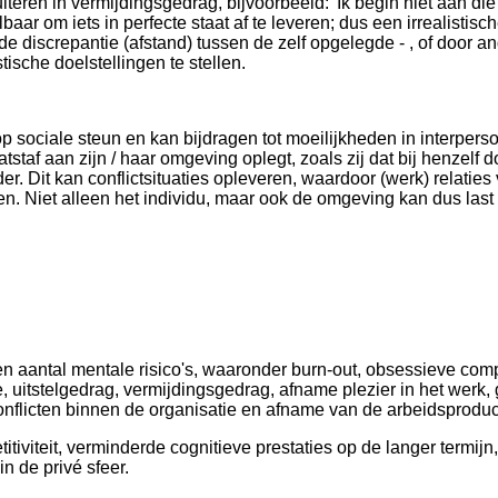
ulteren in vermijdingsgedrag, bijvoorbeeld: 'Ik begin niet aan di
lbaar om iets in perfecte staat af te leveren; dus een irrealistisc
de discrepantie (afstand) tussen de zelf opgelegde - , of door an
ische doelstellingen te stellen.
ociale steun en kan bijdragen tot moeilijkheden in interpersoon
staf aan zijn / haar omgeving oplegt, zoals zij dat bij henzelf
. Dit kan conflictsituaties opleveren, waardoor (werk) relaties v
en. Niet alleen het individu, maar ook de omgeving kan dus las
 aantal mentale risico's, waaronder burn-out, obsessieve compu
, uitstelgedrag, vermijdingsgedrag, afname plezier in het werk
onflicten binnen de organisatie en afname van de arbeidsproduct
iviteit, verminderde cognitieve prestaties op de langer termi
in de privé sfeer.