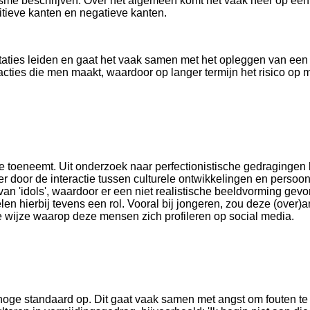
isme beschrijven. Over het algemeen komt het vaak neer op een 
sitieve kanten en negatieve kanten.
staties leiden en gaat het vaak samen met het opleggen van een
acties die men maakt, waardoor op langer termijn het risico o
e toeneemt. Uit onderzoek naar perfectionistische gedragingen bl
r door de interactie tussen culturele ontwikkelingen en perso
van 'idols', waardoor er een niet realistische beeldvorming ge
en hierbij tevens een rol. Vooral bij jongeren, zou deze (over)
 wijze waarop deze mensen zich profileren op social media.
 hoge standaard op. Dit gaat vaak samen met angst om fouten te 