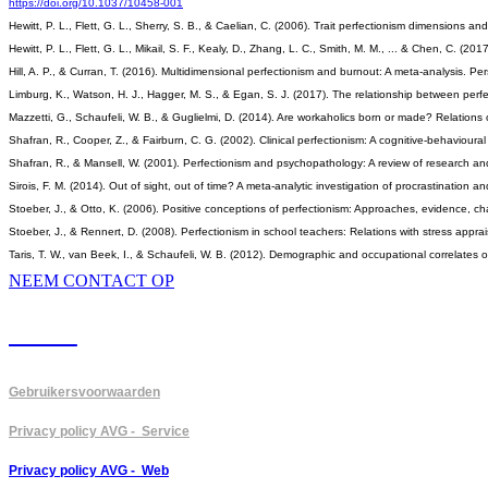
https://doi.org/10.1037/10458-001
Hewitt, P. L., Flett, G. L., Sherry, S. B., & Caelian, C. (2006). Trait perfectionism dimensions a
Hewitt, P. L., Flett, G. L., Mikail, S. F., Kealy, D., Zhang, L. C., Smith, M. M., ... & Chen, C. (
Hill, A. P., & Curran, T. (2016). Multidimensional perfectionism and burnout: A meta-analysis. 
Limburg, K., Watson, H. J., Hagger, M. S., & Egan, S. J. (2017). The relationship between per
Mazzetti, G., Schaufeli, W. B., & Guglielmi, D. (2014). Are workaholics born or made? Relation
Shafran, R., Cooper, Z., & Fairburn, C. G. (2002). Clinical perfectionism: A cognitive-behavio
Shafran, R., & Mansell, W. (2001). Perfectionism and psychopathology: A review of research an
Sirois, F. M. (2014). Out of sight, out of time? A meta-analytic investigation of procrastination 
Stoeber, J., & Otto, K. (2006). Positive conceptions of perfectionism: Approaches, evidence, 
Stoeber, J., & Rennert, D. (2008). Perfectionism in school teachers: Relations with stress appra
Taris, T. W., van Beek, I., & Schaufeli, W. B. (2012). Demographic and occupational correlates
NEEM CONTACT OP
PVGM
Gebruikersvoorwaarden
Privacy policy AVG - Service
Privacy policy AVG - Web