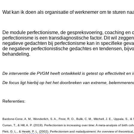
Wat kan ik doen als organisatie of werknemer om te sturen naa
De module perfectionisme, de gespreksvoering, coaching en 
perfectionisme is een transdiagnostische factor. Dit wil zegg
negatieve gedachten bij perfectionisme kan in specifieke geva
de negatieve perfectionistische gedachtes en tendensen, bijvo
behandeling.
De interventie die PVGM heeft ontwikkeld is getest op effectiviteit en i
De focus ligt hierbij op het het doorbreken van extreme, belemmeren
Referenties:
Bardone-Cone, A. M., Wonderlich, S. A., Frost, R. O., Bulik, C. M., Mitchell, J. E., Uppala, S.,
Curran, T., & Hill, A. P. (2019). Perfectionism is increasing over time: A meta-analysis of birth 
Flett, G. L., & Hewitt, P. L. (2002). Perfectionism and maladjustment: An overview of theoretical