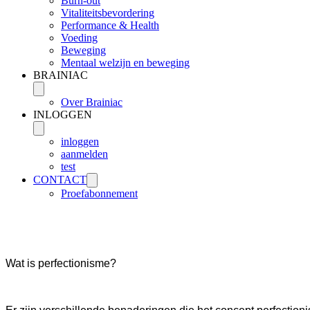
Burn-out
Vitaliteitsbevordering
Performance & Health
Voeding
Beweging
Mentaal welzijn en beweging
BRAINIAC
Over Brainiac
INLOGGEN
inloggen
aanmelden
test
CONTACT
Proefabonnement
Wat is perfectionisme?