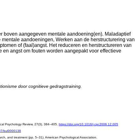
ier boven aangegeven mentale aandoening(en). Maladaptief
dere mentale aandoeningen, Werken aan de herstructurering van
ptomen of (faal)angst. Het reduceren en herstructureren van
ole en angst om fouten worden aangepakt voor effectieve
tionisme door cognitieve gedragstraining.
linical Psychology Review, 27(3), 384–405.
https://doi.org/10.1016/j.cpr.2006.12.005
037/bul0000138
esearch, and treatment (pp. 5–31). American Psychological Association.