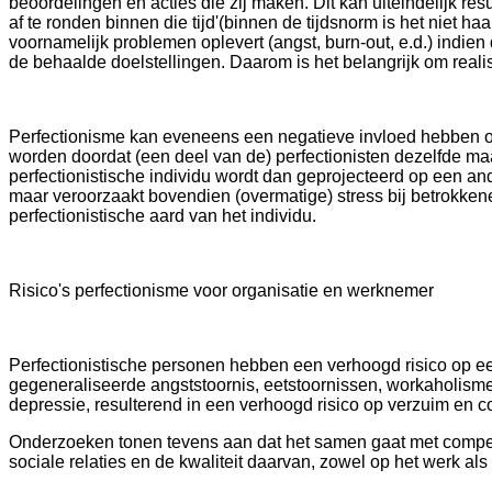
beoordelingen en acties die zij maken. Dit kan uiteindelijk res
af te ronden binnen die tijd'(binnen de tijdsnorm is het niet haa
voornamelijk problemen oplevert (angst, burn-out, e.d.) indien 
de behaalde doelstellingen. Daarom is het belangrijk om realist
Perfectionisme kan eveneens een negatieve invloed hebben op s
worden doordat (een deel van de) perfectionisten dezelfde maat
perfectionistische individu wordt dan geprojecteerd op een ander
maar veroorzaakt bovendien (overmatige) stress bij betrokken
perfectionistische aard van het individu.
Risico's perfectionisme voor organisatie en werknemer
Perfectionistische personen hebben een verhoogd risico op een
gegeneraliseerde angststoornis, eetstoornissen, workaholisme
depressie, resulterend in een verhoogd risico op verzuim en c
Onderzoeken tonen tevens aan dat het samen gaat met competit
sociale relaties en de kwaliteit daarvan, zowel op het werk als 