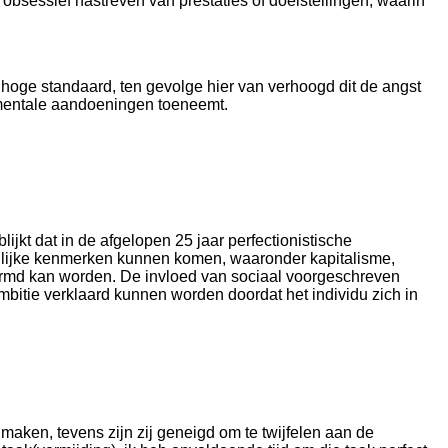
Γ
obsessief nastreven van prestaties of doelstellingen, waarin
 hoge standaard, ten gevolge hier van verhoogd dit de angst
p mentale aandoeningen toeneemt.
ijkt dat in de afgelopen 25 jaar perfectionistische
onlijke kenmerken kunnen komen, waaronder kapitalisme,
vormd kan worden. De invloed van sociaal voorgeschreven
ambitie verklaard kunnen worden doordat het individu zich in
maken, tevens zijn zij geneigd om te twijfelen aan de