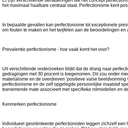
Er zijn verschillende benaderingen die het concept perfection
het maximaal haalbare centraal staat. Perfectionisme kent po
In bepaalde gevallen kan perfectionisme tot exceptionele pre
om fouten te maken en het twijfelen aan de beoordelingen en 
Prevalentie perfectionisme - hoe vaak komt het voor?
Uit verschillende onderzoeken blijkt dat de drang naar perfecti
gedragingen met 30 procent is toegenomen. Dit zou onder mee
materialisme en de overdreven 'positieve valse beeldvorming 
perfectionisme en de zelf opgelegde persoonlijke maatstaf spel
toenemende mate associeert met specifieke rolmodellen en de
Kenmerken perfectionisme
Individueel georiënteerde perfectionisten leggen zichzelf een