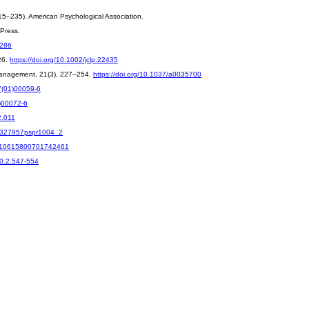
. 215–235). American Psychological Association.
 Press.
6286
26.
https://doi.org/10.1002/jclp.22435
ss Management, 21(3), 227–254.
https://doi.org/10.1037/a0035700
7(01)00059-6
0)00072-6
2.011
15327957pspr1004_2
80/10615800701742461
10.2.547-554